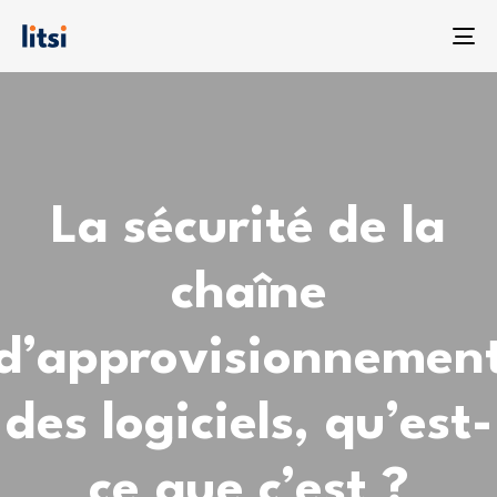
To
na
La sécurité de la
chaîne
d’approvisionnemen
des logiciels, qu’est-
ce que c’est ?